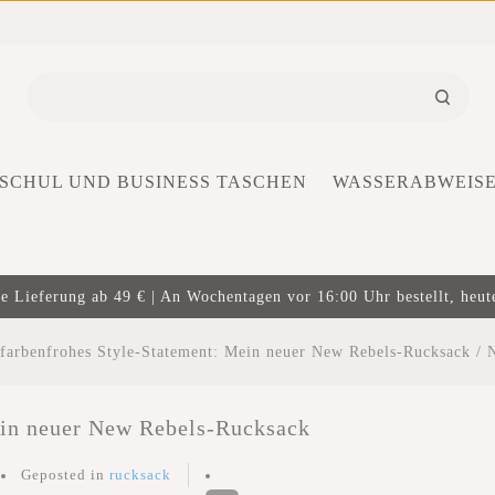
SCHUL UND BUSINESS TASCHEN
WASSERABWEIS
e Lieferung ab 49 € | An Wochentagen vor 16:00 Uhr bestellt, heut
farbenfrohes Style-Statement: Mein neuer New Rebels-Rucksack
/
ein neuer New Rebels-Rucksack
Geposted in
rucksack