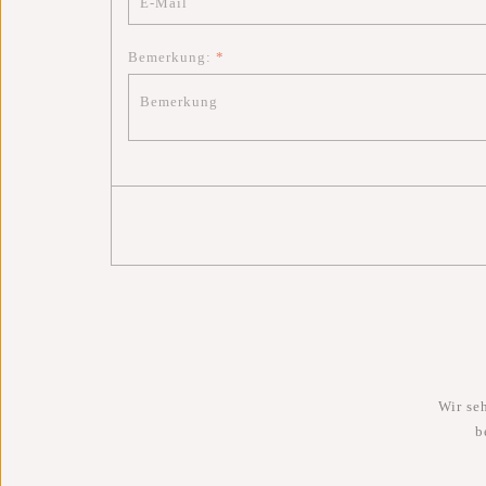
Bemerkung:
*
Wir se
b