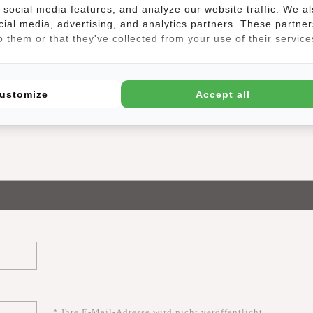
ack
machen. Er ist zu einem tollen Gesprächsthema geworden und
social media features, and analyze our website traffic. We a
igartigen Stil zu teilen.
cial media, advertising, and analytics partners. These partner
 them or that they've collected from your use of their service
ustomize
Accept all
* Ihre E-Mail-Adresse wird nicht veröffentlicht.