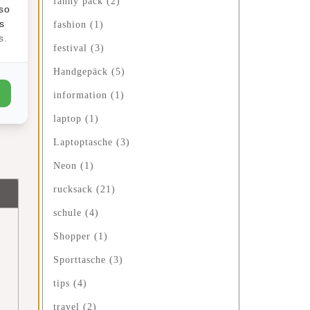
fanny pack
(2)
lso
s
fashion
(1)
s.
festival
(3)
Handgepäck
(5)
information
(1)
laptop
(1)
Laptoptasche
(3)
Neon
(1)
rucksack
(21)
schule
(4)
Shopper
(1)
Sporttasche
(3)
tips
(4)
travel
(2)