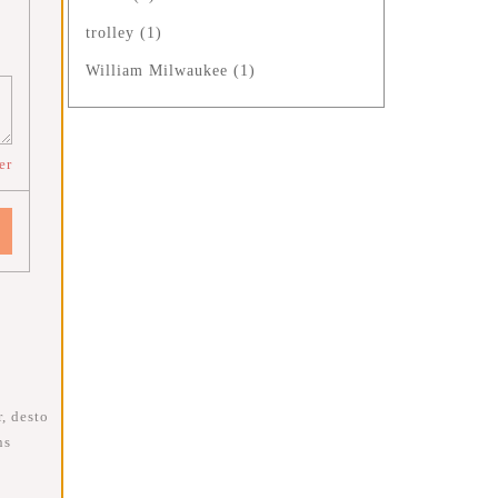
trolley
(1)
William Milwaukee
(1)
er
, desto
ns