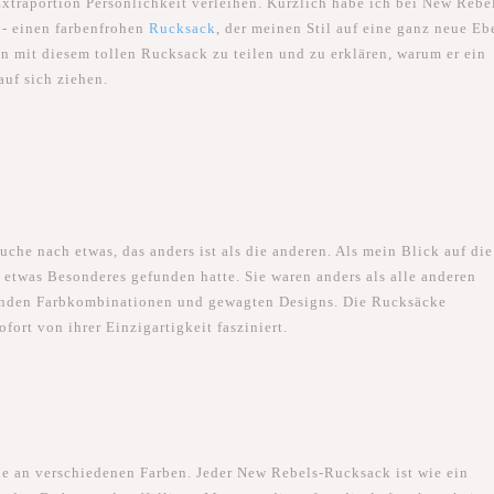
Extraportion Persönlichkeit verleihen. Kürzlich habe ich bei New Rebe
 - einen farbenfrohen
Rucksack
, der meinen Stil auf eine ganz neue Eb
n mit diesem tollen Rucksack zu teilen und zu erklären, warum er ein
auf sich ziehen.
uche nach etwas, das anders ist als die anderen. Als mein Blick auf die
h etwas Besonderes gefunden hatte. Sie waren anders als alle anderen
htenden Farbkombinationen und gewagten Designs. Die Rucksäcke
ort von ihrer Einzigartigkeit fasziniert.
lle an verschiedenen Farben. Jeder New Rebels-Rucksack ist wie ein