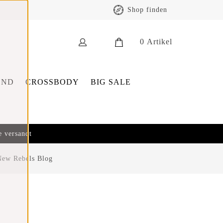
Shop finden
0
Artikel
END
CROSSBODY
BIG SALE
e versandt
New Rebels Blog