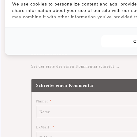
anschauen und mir oft Komplimente für meinen
Rucks
We use cookies to personalize content and ads, provide 
ermöglicht es mir, meine Begeisterung über meinen einz
share information about your use of our site with our so
may combine it with other information you've provided to
X Anna
C
Kommentare
Sei der erste der einen Kommentar schreibt....
Schreibe einen Kommentar
Name:
*
E-Mail:
*