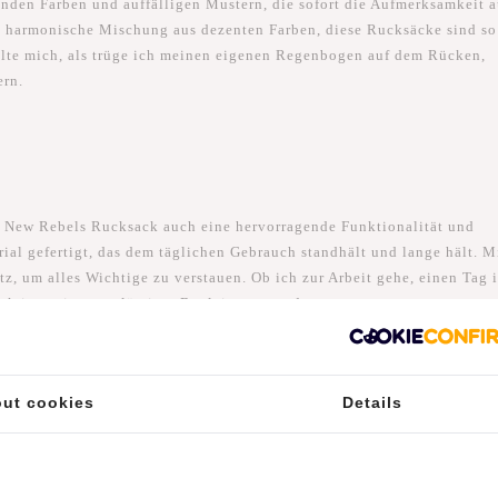
enden Farben und auffälligen Mustern, die sofort die Aufmerksamkeit a
e harmonische Mischung aus dezenten Farben, diese Rucksäcke sind so
ühlte mich, als trüge ich meinen eigenen Regenbogen auf dem Rücken,
ern.
 New Rebels Rucksack auch eine hervorragende Funktionalität und
rial gefertigt, das dem täglichen Gebrauch standhält und lange hält. M
tz, um alles Wichtige zu verstauen. Ob ich zur Arbeit gehe, einen Tag 
ack ist mein zuverlässiger Begleiter geworden.
ut cookies
Details
e echte Trendsetterin. Er ist nicht nur ein funktionelles Accessoire,
önlichkeit widerspiegelt. Ich merke, dass die Leute mich neugierig