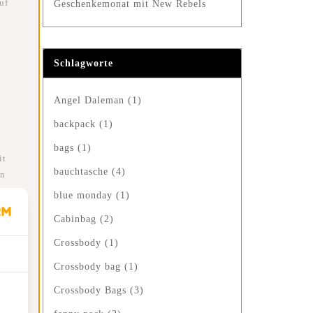
uf
Geschenkemonat mit New Rebels
Schlagworte
Angel Daleman
(1)
backpack
(1)
bags
(1)
it
bauchtasche
(4)
in
blue monday
(1)
Cabinbag
(2)
Crossbody
(1)
Crossbody bag
(1)
Crossbody Bags
(3)