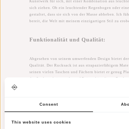
Kunstwerk für sich, mit einer Kombination aus leucht
sich ziehen. Ob ein leuchtender Regenbogen oder ein
gestaltet, dass sie sich von der Masse abheben. Ich f
bereit, die Welt mit meinem einzigartigen Stil zu erob
Funktionalität und Qualität:
Abgesehen von seinem umwerfenden Design bietet der
Qualität. Der Rucksack ist aus strapazierfähigem Mate
seinen vielen Taschen und Fächern bietet er genug Pla
der Stadt verbringe oder auf Reisen bin, dieser Rucks
Ein stilvolles Statement:
Consent
Abo
Mit meinem New Rebels Rucksack fühle ich mich wie ein
This website uses cookies
sondern auch ein modisches Statement, das meine Pers