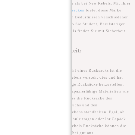
brauchen Sie nicht weiter zu suchen als bei New Rebels. Mit ihrer
umfangreichen Kollektion an
Rucksäcken
bietet diese Marke
eine Vielzahl von Optionen, die den Bedürfnissen verschiedener
Individuen gerecht werden. Egal, ob Sie Student, Berufstätiger
oder Abenteurer sind, bei New Rebels finden Sie mit Sicherheit
einen Rucksack, der zu Ihnen passt.
Qualität und Langlebigkeit:
Ein wichtiger Aspekt bei der Auswahl eines Rucksacks ist die
Qualität und Langlebigkeit. New Rebels versteht dies und hat
sich darauf konzentriert, hochwertige Rucksäcke herzustellen,
die lange halten. Sie verwenden strapazierfähige Materialien wie
robustes Polyester und Nylon, sodass die Rucksäcke den
Anforderungen des täglichen Gebrauchs und den
Herausforderungen des modernen Lebens standhalten. Egal, ob
Sie Ihren Laptop und Bücher zur Schule tragen oder Ihr Gepäck
für ein Wochenende packen, New Rebels Rucksäcke können die
Belastung bewältigen und sehen dabei gut aus.