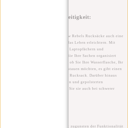
Funktionalität und Vielseitigkeit:
Neben der Langlebigkeit bieten New Rebels Rucksäcke auch eine
Reihe praktischer Funktionen, die das Leben erleichtern. Mit
intelligenten Fächern, gepolsterten Laptopfächern und
praktischen Seitentaschen können Sie Ihre Sachen organisiert
und leicht zugänglich halten. Egal, ob Sie Ihre Wasserflasche, Ihr
Smartphone oder Ihr Notizbuch verstauen möchten, es gibt einen
Platz für alles in einem New Rebels Rucksack. Darüber hinaus
sind die Rucksäcke mit verstellbaren und gepolsterten
Schultergurten ausgestattet, sodass Sie sie auch bei schwerer
Beladung bequem tragen können.
Stilvolle Designs:
New Rebels versteht, dass Stil nicht zugunsten der Funktionalität