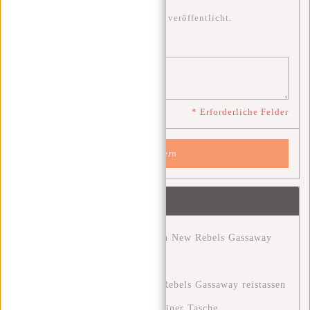
* Ihre E-Mail-Adresse wird nicht veröffentlicht.
Bemerkung:
*
* Erforderliche Felder
Speichern
Neueste Artikel
Entdecke das Abenteuer mit den New Rebels Gassaway
Reisetaschen.
Ontdek het avontuur met New Rebels Gassaway reistassen
Clever reisen: Wie du mit nur einer Tasche