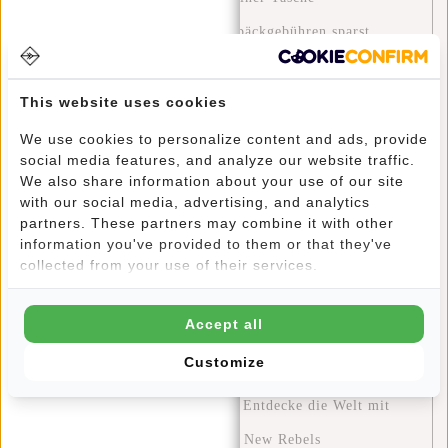
Wochenendtrips machst und Gepäckgebühren sparst
Eine Grüne Zukunft: Wie Du mit Deiner Tasche einen
Unterschied Machen Kannst
This website uses cookies
Entdecken Sie die Modetrends und Farbpaletten von
We use cookies to personalize content and ads, provide
social media features, and analyze our website traffic.
2024: Ein Leitfaden für Stil mit New Rebels
We also share information about your use of our site
Stylish and Functional: The William Milwaukee Backpack
with our social media, advertising, and analytics
partners. These partners may combine it with other
by New Rebels
information you've provided to them or that they've
collected from your use of their services.
Blue Monday: Eine Chance zur Selbstreflexion und
positiven Veränderung
Accept all
Stylisch unterwegs: Outfit-Tipps für die neuen Rebellen
Customize
Harper Rucksäcke
Die Ultimative Reiseerfahrung: Entdecke die Welt mit
den Perfekten Reisetaschen von New Rebels