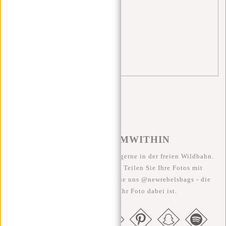
Shopper
(1)
tips
(4)
travel
(2)
trolley
(1)
#REBELFROMWITHIN
Wir sehen unsere coolen Taschen gerne in der freien Wildbahn.
Je rebellischer, desto besser ;-) Teilen Sie Ihre Fotos mit
#RebelFromWithin und taggen Sie uns @newrebelsbags - die
Chance ist groß, dass Ihr Foto dabei ist.