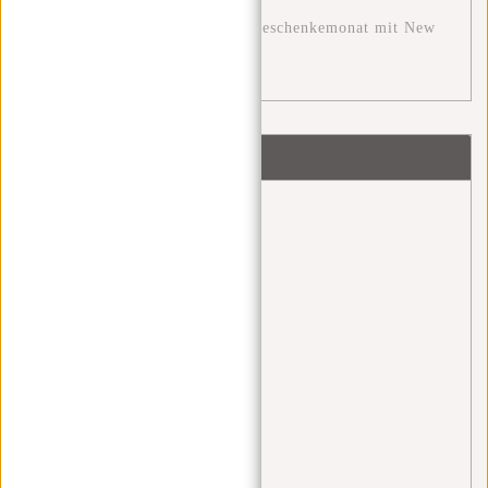
Der Dezember: Ein festlicher Geschenkemonat mit New
Rebels
Schlagworte
back 2 school
(1)
backpack
(1)
bags
(1)
bauchtasche
(4)
black friday
(1)
blue monday
(1)
Cabinbag
(2)
Crossbody
(1)