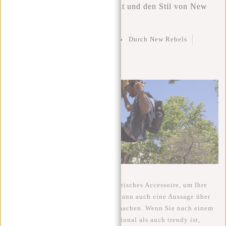
Entdecken Sie die Vielseitigkeit und den Stil von New
Rebels Rucksäcken
Geschrieben am
13 Juli 2023
Durch New Rebels
Geposted in
Rucksäcken
0
Ein Rucksack ist nicht nur ein praktisches Accessoire, um Ihre
Sachen zu transportieren, sondern kann auch eine Aussage über
Ihre Persönlichkeit und Ihren Stil machen. Wenn Sie nach einem
Rucksack suchen, der sowohl funktional als auch trendy ist,