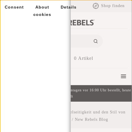
EUR
Shop finden
Consent
About
Details
cookies
0
Artikel
Menu
Kostenlose Lieferung ab 49 € | An Wochentagen vor 16:00 Uhr bestellt, heute
versandt
Startseite
/
Entdecken Sie die Vielseitigkeit und den Stil von
New Rebels Rucksäcken
/
New Rebels Blog