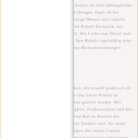
vernachlässigt werden sollte. Daher bieten sie eine umfangreiche
Auswahl an trendigen und stilvollen Designs. Egal, ob Sie
einfache monochrome Rucksäcke, mutige Muster oder subtile
Details bevorzugen, es gibt einen New Rebels Rucksack, der
Ihren persönlichen Stil widerspiegelt. Mit Liebe zum Detail und
einem Fokus auf Modetrends bringt New Rebels regelmäßig neue
Kollektionen heraus, die den neuesten Modeentwicklungen
gerecht werden.
Fazit:
Wenn Sie nach einem
Rucksack
suchen, der sowohl praktisch als
auch modisch ist, bietet New Rebels eine breite Palette an
Optionen, die allen Ihren Bedürfnissen gerecht werden. Mit
Schwerpunkt auf Qualität, Langlebigkeit, Funktionalität und Stil
hat diese Marke einen ausgezeichneten Ruf im Bereich der
Rucksäcke aufgebaut. Egal, ob Sie ein Student sind, der seine
Bücher tragen möchte, ein Berufstätiger, der seinen Laptop
benötigt, oder ein Abenteurer, der seine Ausrüstung mitnehmen