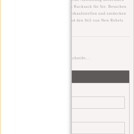
muss, New Rebels hat den perfekten Rucksack für Sie. Besuchen
Sie ihre Website oder einen ihrer Verkaufsstellen und entdecken
Sie noch heute die Vielseitigkeit und den Stil von New Rebels
Rucksäcken.
Kommentare
Sei der erste der einen Kommentar schreibt....
Schreibe einen Kommentar
Name:
*
E-Mail:
*