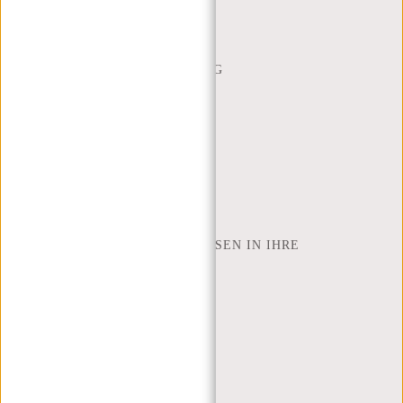
HÄUFIG GESTELLTE FRAGEN
CONTACT
BESTELLUNG UND LIEFERUNG
RÜCKGABE UND GARANTIE
ZAHLUNGSMETHODEN
INSPIRATION
SHOP FINDEN
NEW REBELS
WIE VIELE ZOLL LAPTOP PASSEN IN IHRE
LAPTOPTASCHE
ÜBER UNS
GESCHÄFTSBEDINGUNGEN
PRIVACY POLICY
IMPRESSUM
SITEMAP